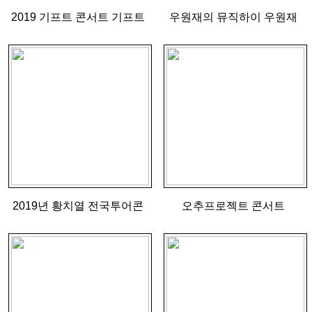
2019 기프트 콘서트 기프트
우원재의 뮤직하이 우원재
응원드리미 쌀기부
응원드리미 쌀기부
2019년 황치열 전국투어콘
오추프로젝트 콘서트
서트 -서귀포 황치열 응원드
'TODAY"S SCHOOL' 오추
리미 쌀기부
프로젝트 응원드리미 쌀기부