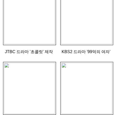
JTBC 드라마 '초콜릿' 제작
KBS2 드라마 '99억의 여자'
발표회 윤계상 응원드리미
제작발표회 유영재 응원드리
연탄기부
미 사료기부