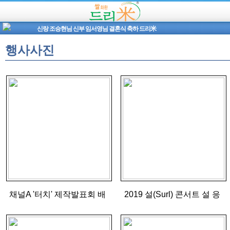
신랑 조승현님 신부 임서영님 결혼식 축하 드리米
행사사진
채널A '터치' 제작발표회 배
2019 설(Surl) 콘서트 설 응
우 이태환 응원드리미 사료
원드리미 연탄기부
기부